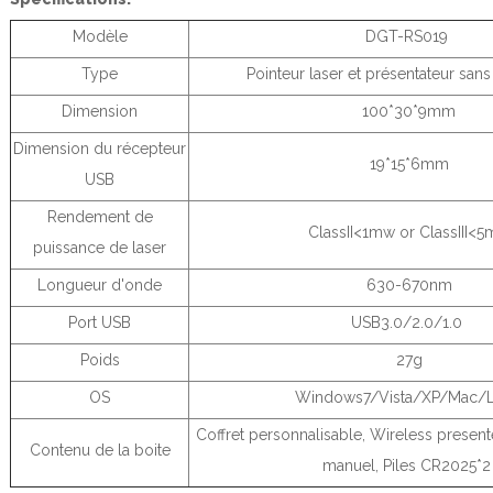
Modèle
DGT-RS019
Type
Pointeur laser et présentateur sans 
Dimension
100*30*9mm
Dimension du récepteur
19*15*6mm
USB
Rendement de
ClassII<1mw or ClassIII<
puissance de laser
Longueur d'onde
630-670nm
Port USB
USB3.0/2.0/1.0
Poids
27g
OS
Windows7/Vista/XP/Mac/L
Coffret personnalisable, Wireless present
Contenu de la boite
manuel, Piles CR2025*2