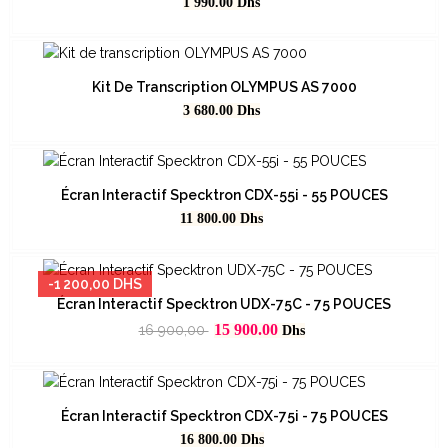
1 990.00
Dhs
Kit De Transcription OLYMPUS AS 7000
Prix
3 680.00
Dhs
Écran Interactif Specktron CDX-55i - 55 POUCES
Prix
11 800.00
Dhs
-1 200,00 DHS
Écran Interactif Specktron UDX-75C - 75 POUCES
Prix
Prix
15 900.00
16 900,00
Dhs
habituel
Écran Interactif Specktron CDX-75i - 75 POUCES
Prix
16 800.00
Dhs