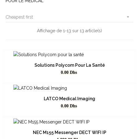
POUR LE MEDICAL

Cheapest first
Affichage de 1-13 sur 13 article(s)
Prix
Dhs
Dhs
Marques
Solutions Polycom Pour La Santé
1-SONY
1
Prix
0.00
Dhs
3-POLY - HP POLY - POLYCOM
1
3-SHARP / NEC
1
6-PANASONIC
1
9-Specktron
8
LATCO Medical Imaging
OM SYSTEM - OLYMPUS
1
Prix
0.00
Dhs
NEC M155 Messenger DECT WIFI IP
Prix