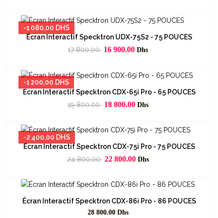
-1 080,00 DHS
Écran Interactif Specktron UDX-75S2 - 75 POUCES
Prix
Prix
16 900.00
17 800,00
Dhs
habituel
-1 200,00 DHS
Écran Interactif Specktron CDX-65i Pro - 65 POUCES
Prix
Prix
18 800.00
19 800,00
Dhs
habituel
-2 400,00 DHS
Écran Interactif Specktron CDX-75i Pro - 75 POUCES
Prix
Prix
22 800.00
24 800,00
Dhs
habituel
Écran Interactif Specktron CDX-86i Pro - 86 POUCES
Prix
28 800.00
Dhs