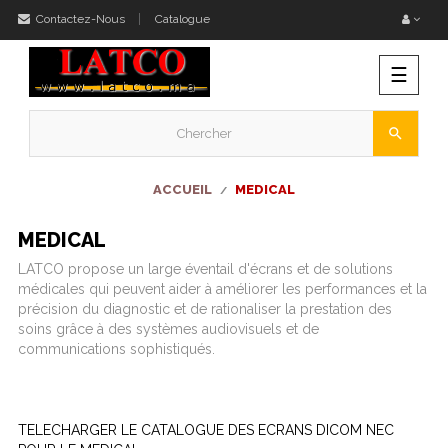
Contactez-Nous
Catalogue
Bascu
☰
la
naviga
search
ACCUEIL
MEDICAL
MEDICAL
LATCO
propose un large éventail d'écrans et de solutions
médicales qui peuvent aider à améliorer les performances et la
précision du diagnostic et de rationaliser la prestation des
soins grâce à des systèmes audiovisuels et de
communications sophistiqués.
TELECHARGER LE CATALOGUE DES ECRANS DICOM NEC