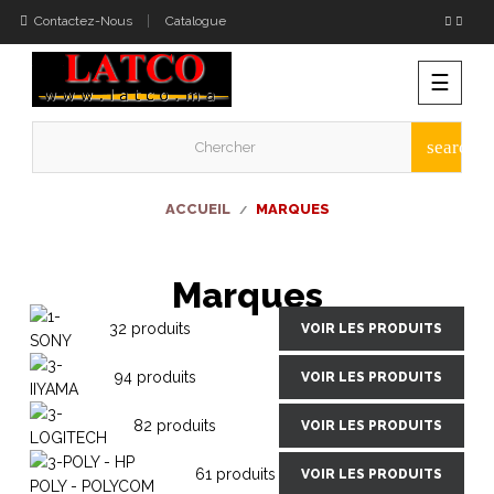
Contactez-Nous
Catalogue
Bascu
☰
la
naviga
search
ACCUEIL
MARQUES
Marques
32 produits
VOIR LES PRODUITS
94 produits
VOIR LES PRODUITS
82 produits
VOIR LES PRODUITS
61 produits
VOIR LES PRODUITS