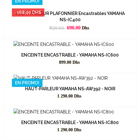
EN PROMO!
AUDIOVISUEL
51
-168,00 DHS
HAUT-PARLEUR PLAFONNIER Encastrables YAMAHA
NS-IC400
Prix
Prix
Prix
690.00
830,00
Dhs
habituel
Dhs
Dhs
ENCEINTE ENCASTRABLE - YAMAHA NS-IC600
Prix
899.00
Dhs
EN PROMO!
HAUT-PARLEUR YAMAHA NS-AW392 - NOIR
Prix
1 290.00
Dhs
ENCEINTE ENCASTRABLE - YAMAHA NS-IC800
Prix
1 290.00
Dhs