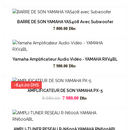
BARRE DE SON YAMAHA YAS408 Avec Subwoofer
Prix
7 800.00
Dhs
Yamaha Amplificateur Audio Vidéo - YAMAHA RXV4BL
Prix
7 980.00
Dhs
-840,00 DHS
AMPLIFICATEUR DE SON YAMAHA PX-5
Prix
Prix
7 980.00
8 680,00
Dhs
habituel
AMPLI-TUNER RESEAU R-N600A YAMAHA RN600ABL