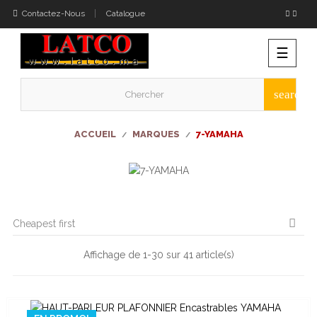
Contactez-Nous
Catalogue
Bascu
☰
la
naviga
search
ACCUEIL
MARQUES
7-YAMAHA

Cheapest first
Affichage de 1-30 sur 41 article(s)
Catégories
AUDIOCONFERENCE / CONF. CALL
1