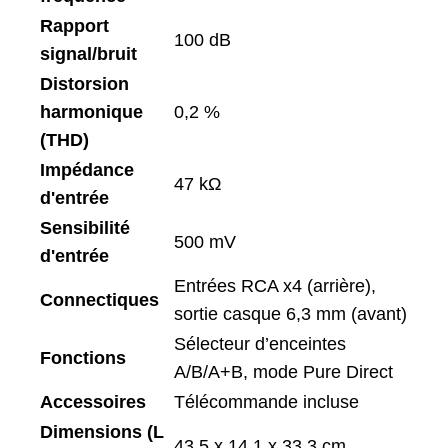
Rapport
100 dB
signal/bruit
Distorsion
harmonique
0,2 %
(THD)
Impédance
47 kΩ
d'entrée
Sensibilité
500 mV
d'entrée
Entrées RCA x4 (arrière),
Connectiques
sortie casque 6,3 mm (avant)
Sélecteur d’enceintes
Fonctions
A/B/A+B, mode Pure Direct
Accessoires
Télécommande incluse
Dimensions (L
43,5 x 14,1 x 33,3 cm