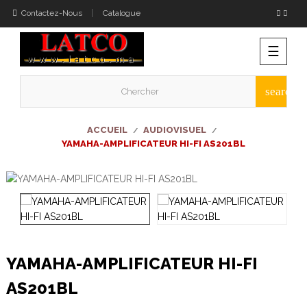
Contactez-Nous
Catalogue
Bascu
☰
la
naviga
search
ACCUEIL
AUDIOVISUEL
YAMAHA-AMPLIFICATEUR HI-FI AS201BL
YAMAHA-AMPLIFICATEUR HI-FI
AS201BL