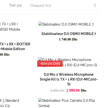

Trier par:
Cheapest first
Stabilisateur DJI OSMO MOBILE 7
Prix
1 740.00
Dhs
 TX + 1 RX + BOITIER
Mobile Edition
.00
Dhs
-600,00 DHS
DJI Mic 2 Wireless Microphone
Single Kit (1 TX + 1 RX) (DJI-MIC200-
S)
Prix
Prix
2 980.00
3 480,00
Dhs
habituel