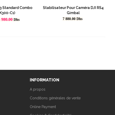
 3 Standard Combo
Stabilisateur Pour Caméra DJI RS4
K300-C1)
Gimbal
rix
Prix
7 880.00
Dhs
6 980.00
Dhs
INFORMATION
A propos
Conditions générales de vente
Online Payment