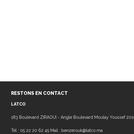
RESTONS EN CONTACT
LATCO
183 Boulevard ZIRAOUI - Angle Boulevard Moulay Youssef 20
Tél : 05 22 20 62 45 Mail : benzerouk@latco.ma