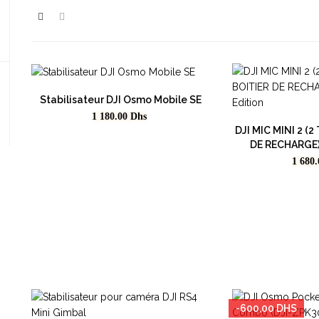
Stabilisateur DJI Osmo Mobile SE
Prix
1 180.00
Dhs
DJI MIC MINI 2 (2
DE RECHARGE) 
Prix
1 680
-600,00 DHS