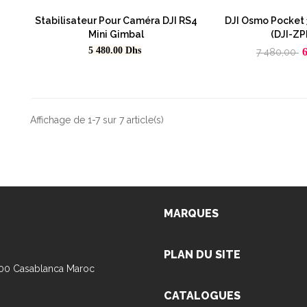
Stabilisateur Pour Caméra DJI RS4
DJI Osmo Pocket
Mini Gimbal
(DJI-ZP
Prix
Prix
P
5 480.00
Dhs
7 480,00
habituel
Affichage de 1-7 sur 7 article(s)
MARQUES
PLAN DU SITE
100 Casablanca Maroc
CATALOGUES