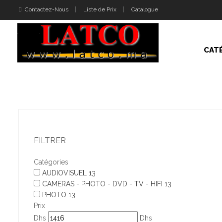
Contactez-Nous
Liste de Prix
Catalogue
CAT
FILTRER
Catégories
AUDIOVISUEL
13
CAMERAS - PHOTO - DVD - TV - HIFI
13
PHOTO
13
Prix
Dhs
Dhs