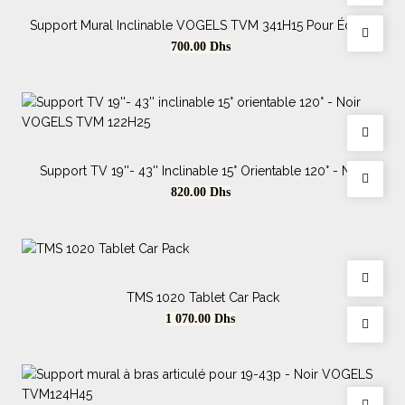
Support Mural Inclinable VOGELS TVM 341H15 Pour Écrans
Prix
65"
700.00
Dhs
Support TV 19''- 43'' Inclinable 15° Orientable 120° - Noir
VOGELS TVM 122H25
Prix
820.00
Dhs
TMS 1020 Tablet Car Pack
Prix
1 070.00
Dhs