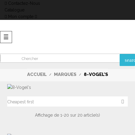
Contactez-Nous
Catalogue
Mon compte
Basculer
☰
la
navigation
sear
ACCUEIL
MARQUES
8-VOGEL'S

Cheapest first
Affichage de 1-20 sur 20 article(s)
Catégories