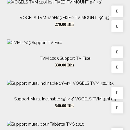
AFFICHAGE DYNAMIQUE
20
AUDIOVISUEL
20
VOGELS TVM 120H05 FIXED TV MOUNT 19"-43"
Prix
270.00
Dhs
Prix
Dhs
Dhs
TVM 1205 Support TV Fixe
Prix
330.00
Dhs
Support Mural Inclinable 19"-43" VOGELS TVM 321H15
Prix
540.00
Dhs