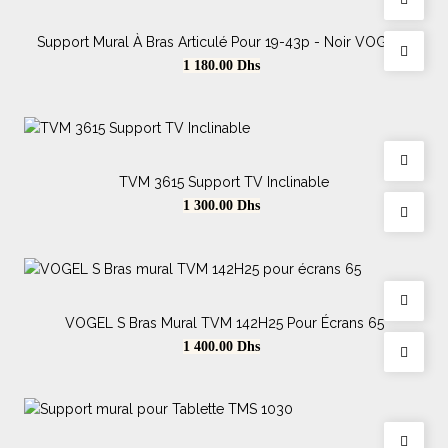
Support Mural À Bras Articulé Pour 19-43p - Noir VOGELS
Prix
TVM124H45
1 180.00
Dhs
TVM 3615 Support TV Inclinable
Prix
1 300.00
Dhs
VOGEL S Bras Mural TVM 142H25 Pour Écrans 65
Prix
1 400.00
Dhs