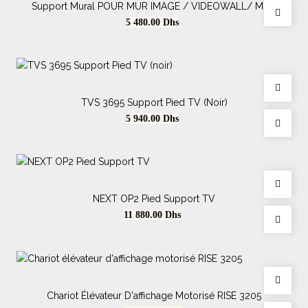
Support Mural POUR MUR IMAGE / VIDEOWALL/ MUR
VIDEO PFW 6880 Video Wall Pop-Out Mount
Prix
5 480.00
Dhs
TVS 3695 Support Pied TV (noir)
Prix
5 940.00
Dhs
NEXT OP2 Pied Support TV
Prix
11 880.00
Dhs
Chariot Élévateur D'affichage Motorisé RISE 3205