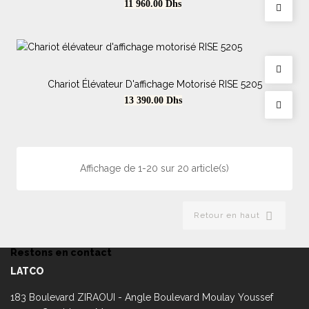
Prix
11 960.00
Dhs
Chariot Élévateur D'affichage Motorisé RISE 5205
Prix
13 390.00
Dhs
Affichage de 1-20 sur 20 article(s)

Retour en haut
Restons en contact
LATCO
183 Boulevard ZIRAOUI - Angle Boulevard Moulay Youssef