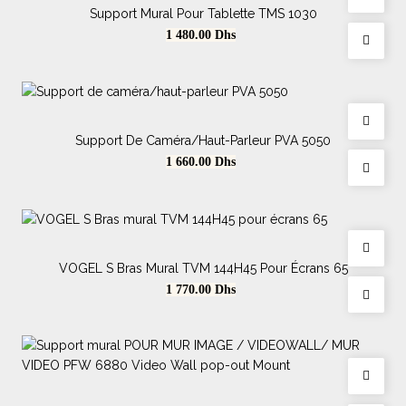
Support Mural Pour Tablette TMS 1030
Prix
1 480.00
Dhs
Support De Caméra/haut-Parleur PVA 5050
Prix
1 660.00
Dhs
VOGEL S Bras Mural TVM 144H45 Pour Écrans 65
Prix
1 770.00
Dhs