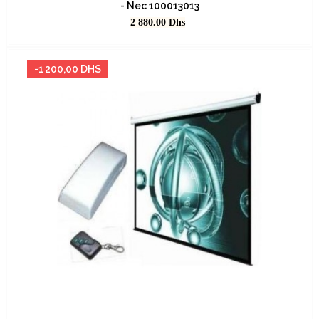
- Nec 100013013
Prix
2 880.00
Dhs
-1 200,00 DHS