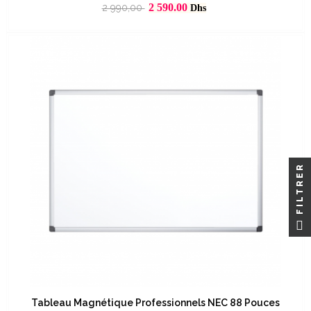
Prix
Prix
2 590.00
2 990,00
Dhs
habituel
FILTRER
Tableau Magnétique Professionnels NEC 88 Pouces