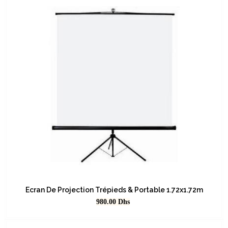
Ecran De Projection Trépieds & Portable 1.72x1.72m
Prix
980.00
Dhs