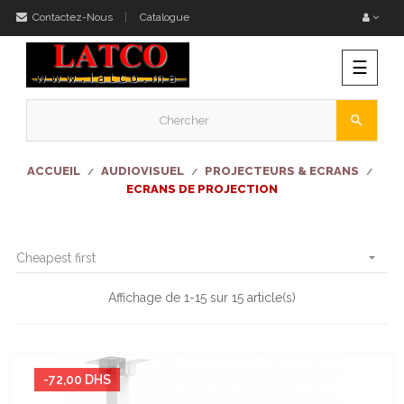
Contactez-Nous
Catalogue
Bascu
☰
la
naviga
search
ACCUEIL
AUDIOVISUEL
PROJECTEURS & ECRANS
ECRANS DE PROJECTION

Cheapest first
Affichage de 1-15 sur 15 article(s)
-72,00 DHS