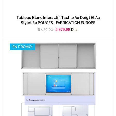
Tableau Blanc Interactif, Tactile Au Doigt Et Au
Stylet 80 POUCES - FABRICATION EUROPE
Prix
Prix
5 870.00
6 650,00
Dhs
habituel
EN PROMO!