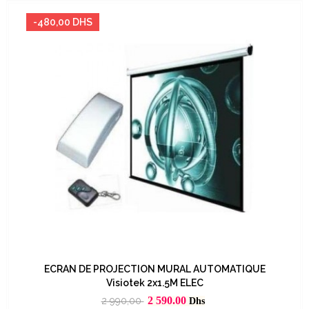
-480,00 DHS
ECRAN DE PROJECTION MURAL AUTOMATIQUE
Visiotek 2x1.5M ELEC
Prix
Prix
2 590.00
2 990,00
Dhs