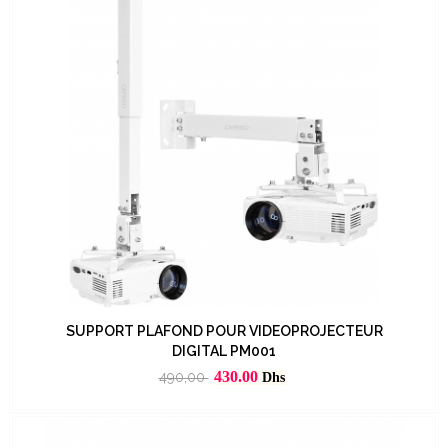
SUPPORT PLAFOND POUR VIDEOPROJECTEUR
DIGITAL PM001
Prix
Prix
430.00
490,00
Dhs
habituel