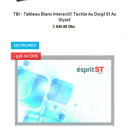
TBI - Tableau Blanc Interactif, Tactile Au Doigt Et Au
Stylet
Prix
5 840.00
Dhs
EN PROMO!
-936,00 DHS