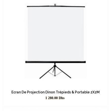
Ecran De Projection Dinon Trépieds & Portable 2X2M
Prix
1 280.00
Dhs