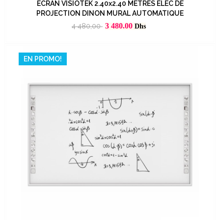
ECRAN VISIOTEK 2.40x2.40 METRES ELEC DE
PROJECTION DINON MURAL AUTOMATIQUE
Prix
Prix
3 480.00
4 480,00
Dhs
habituel
EN PROMO!