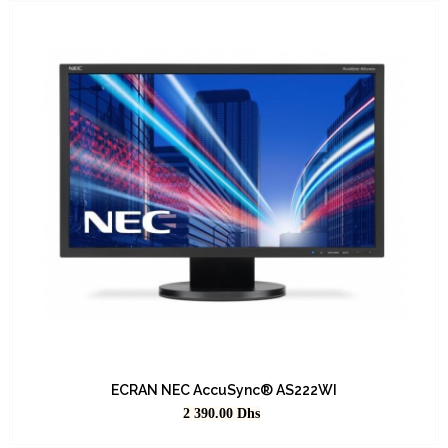
ECRAN NEC AccuSync® AS222WI
Prix
2 390.00
Dhs