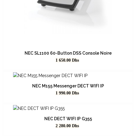
NEC SL1100 60-Button DSS Console Noire
Prix
1 650.00
Dhs
NEC M155 Messenger DECT WIFI IP
Prix
1 990.00
Dhs
NEC DECT WIFI IP G355
Prix
2 280.00
Dhs