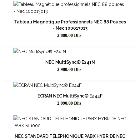
Tableau Magnétique Professionnels NEC 88 Pouces
- Nec 100013013
Prix
2 880.00
Dhs
NEC MultiSync® E241N
Prix
2 980.00
Dhs
ECRAN NEC MultiSync® E244F
Prix
2 990.00
Dhs
NEC STANDARD TÉLÉPHONIQUE PABX HYBRIDE NEC