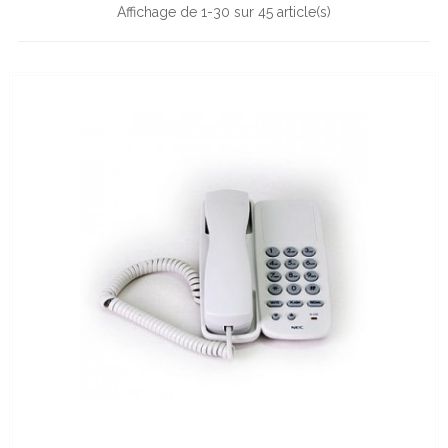
Affichage de 1-30 sur 45 article(s)
Catégories
AFFICHAGE DYNAMIQUE
15
AUDIOCONFERENCE / CONF. CALL
3
AUDIOVISUEL
26
INFORMATIQUE
1
MEDICAL
1
TELECOM
13
VISIOCONFERENCE - MAROC
1
Prix
Dhs
Dhs