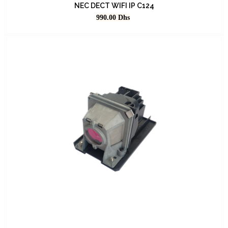
NEC DECT WIFI IP C124
Prix
990.00
Dhs