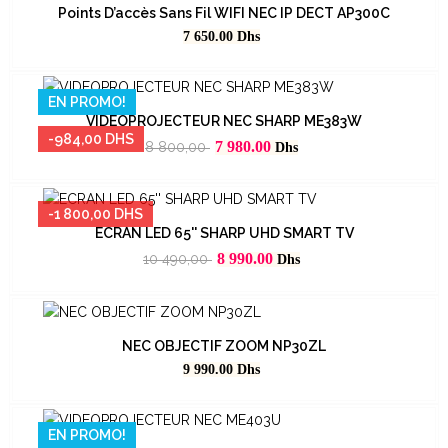
Points D’accès Sans Fil WIFI NEC IP DECT AP300C
Prix
7 650.00
Dhs
EN PROMO!
VIDEOPROJECTEUR NEC SHARP ME383W
-984,00 DHS
Prix
Prix
7 980.00
8 800,00
Dhs
habituel
-1 800,00 DHS
ECRAN LED 65'' SHARP UHD SMART TV
Prix
Prix
8 990.00
10 490,00
Dhs
habituel
NEC OBJECTIF ZOOM NP30ZL
Prix
9 990.00
Dhs
EN PROMO!