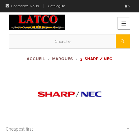
Contactez-Nous
Catalogue
Bascu
☰
la
naviga
search
ACCUEIL
MARQUES
3-SHARP / NEC

Cheapest first