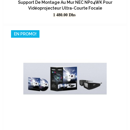
Support De Montage Au Mur NEC NP04WK Pour
Vidéoprojecteur Ultra-Courte Focale
Prix
1 480.00
Dhs
EN PROMO!