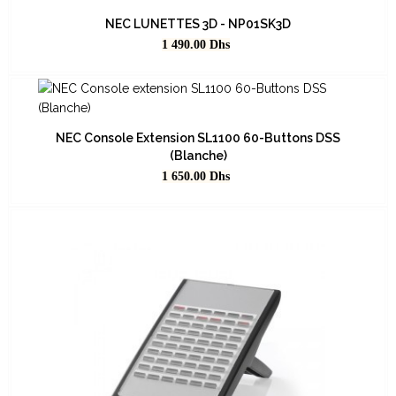
NEC LUNETTES 3D - NP01SK3D
Prix
1 490.00
Dhs
NEC Console Extension SL1100 60-Buttons DSS
(Blanche)
Prix
1 650.00
Dhs