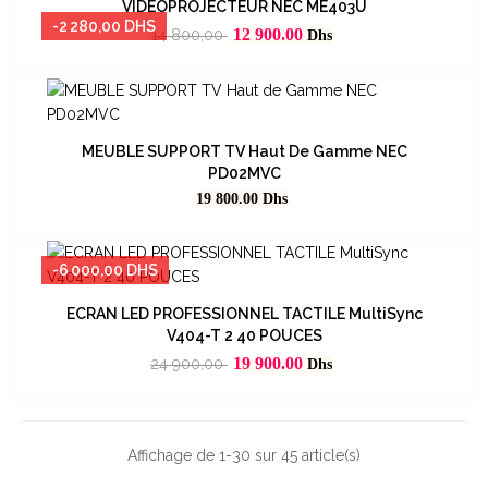
VIDEOPROJECTEUR NEC ME403U
-2 280,00 DHS
Prix
Prix
12 900.00
14 800,00
Dhs
habituel
MEUBLE SUPPORT TV Haut De Gamme NEC
PD02MVC
Prix
19 800.00
Dhs
-6 000,00 DHS
ECRAN LED PROFESSIONNEL TACTILE MultiSync
V404-T 2 40 POUCES
Prix
Prix
19 900.00
24 900,00
Dhs
habituel
Affichage de 1-30 sur 45 article(s)