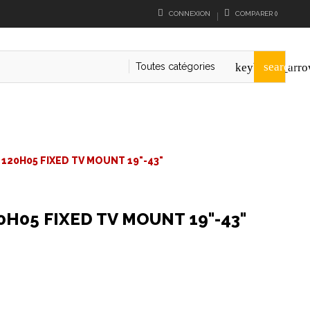
CONNEXION
COMPARER
(
)
search
Toutes catégories
keyboard_arr
120H05 FIXED TV MOUNT 19"-43"
H05 FIXED TV MOUNT 19"-43"