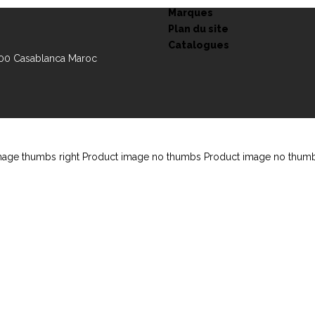
Marques
Plan du site
Catalogues
100 Casablanca Maroc
mage thumbs right
Product image no thumbs
Product image no thumb