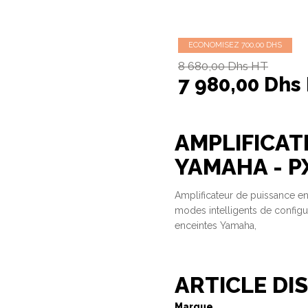
ECONOMISEZ 700,00 DHS
8 680,00 Dhs HT
7 980,00 Dhs
AMPLIFICAT
YAMAHA - P
Amplificateur de puissance 
modes intelligents de config
enceintes Yamaha,
ARTICLE DIS
Marque