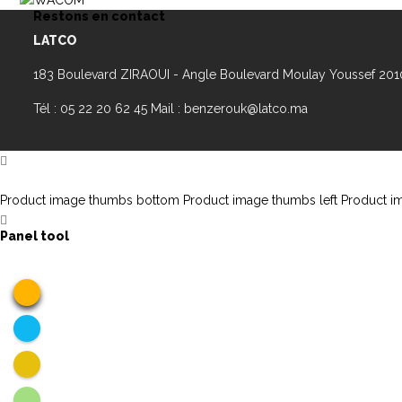
Restons en contact
LATCO
183 Boulevard ZIRAOUI - Angle Boulevard Moulay Youssef 20
Tél : 05 22 20 62 45 Mail : benzerouk@latco.ma
Product image thumbs bottom
Product image thumbs left
Product i
Panel tool