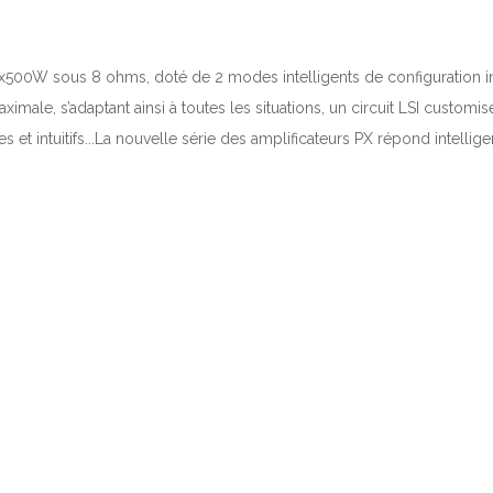
x500W sous 8 ohms, doté de 2 modes intelligents de configuration i
male, s’adaptant ainsi à toutes les situations, un circuit LSI customis
les et intuitifs...La nouvelle série des amplificateurs PX répond inte