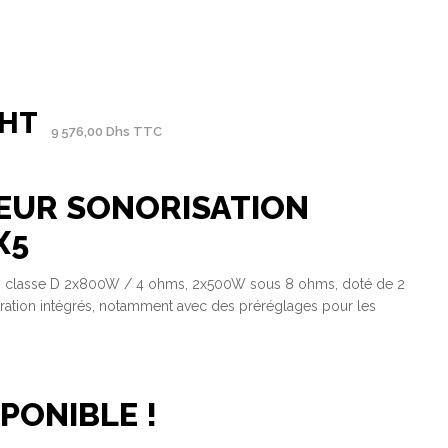
 HT
9 576,00 Dhs TTC
EUR SONORISATION
X5
en classe D 2x800W / 4 ohms, 2x500W sous 8 ohms, doté de 2
uration intégrés, notamment avec des préréglages pour les
PONIBLE !