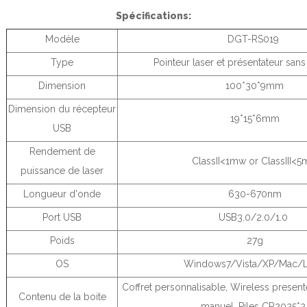
Spécifications:
Modèle
DGT-RS019
Type
Pointeur laser et présentateur sans 
Dimension
100*30*9mm
Dimension du récepteur
19*15*6mm
USB
Rendement de
ClassII<1mw or ClassIII<
puissance de laser
Longueur d'onde
630-670nm
Port USB
USB3.0/2.0/1.0
Poids
27g
OS
Windows7/Vista/XP/Mac/L
Coffret personnalisable, Wireless present
Contenu de la boite
manuel, Piles CR2025*2