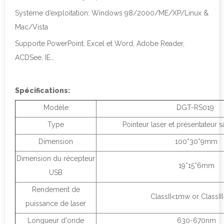
Système d’exploitation: Windows 98/2000/ME/XP/Linux &
Mac/Vista
Supporte PowerPoint, Excel et Word, Adobe Reader,
ACDSee, IE…
Spécifications:
Modèle
DGT-RS019
Type
Pointeur laser et présentateur s
Dimension
100*30*9mm
Dimension du récepteur
19*15*6mm
USB
Rendement de
ClassII<1mw or ClassI
puissance de laser
Longueur d'onde
630-670nm