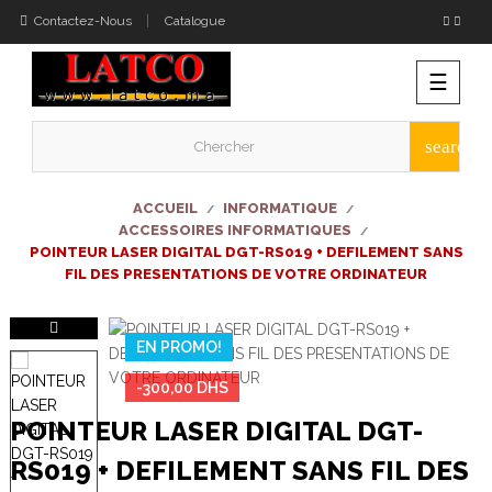
Contactez-Nous
Catalogue
Bascu
☰
la
naviga
search
ACCUEIL
INFORMATIQUE
ACCESSOIRES INFORMATIQUES
POINTEUR LASER DIGITAL DGT-RS019 + DEFILEMENT SANS
FIL DES PRESENTATIONS DE VOTRE ORDINATEUR
EN PROMO!
-300,00 DHS
POINTEUR LASER DIGITAL DGT-
RS019 + DEFILEMENT SANS FIL DES