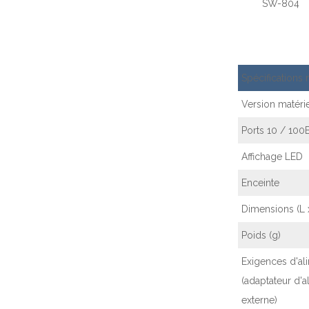
SW-804
Spécifications 
Version matérie
Ports 10 / 100
Affichage LED
Enceinte
Dimensions (L x
Poids (g)
Exigences d'al
(adaptateur d'a
externe)