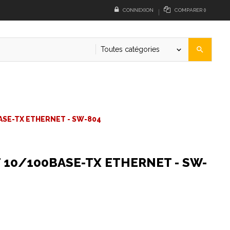
CONNEXION
COMPARER
(
)
Toutes catégories
search
keyboard_arrow_down
ASE-TX ETHERNET - SW-804
 10/100BASE-TX ETHERNET - SW-