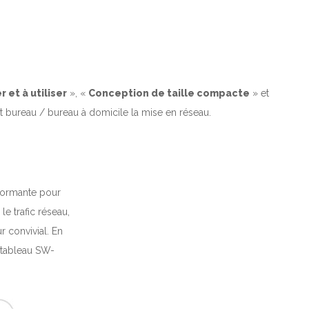
r et à utiliser
», «
Conception de taille compacte
» et
it bureau / bureau à domicile la mise en réseau.
formante pour
le trafic réseau,
r convivial.
En
u tableau SW-