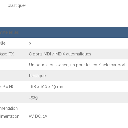
plastique)
matérielles
lle
3
Base-TX
8 ports MDI / MDIX automatiques
Un pour la puissance, un pour le lien / acte par port
Plastique
 P x H)
168 x 100 x 29 mm
152g
imentation
limentation
5V DC, 1A