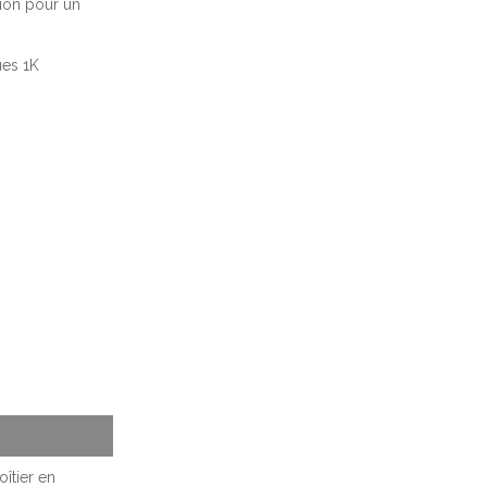
sion pour un
ues 1K
îtier en