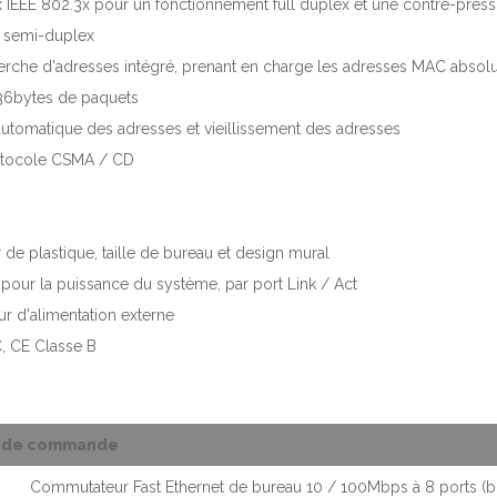
x IEEE 802.3x pour un fonctionnement full duplex et une contre-pres
 semi-duplex
rche d'adresses intégré, prenant en charge les adresses MAC absol
536bytes de paquets
utomatique des adresses et vieillissement des adresses
otocole CSMA / CD
r de plastique, taille de bureau et design mural
 pour la puissance du système, par port Link / Act
ur d'alimentation externe
, CE Classe B
s de commande
Commutateur Fast Ethernet de bureau 10 / 100Mbps à 8 ports (bo