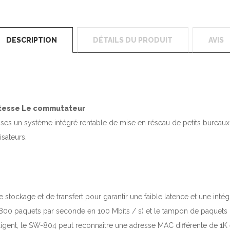
DESCRIPTION
DÉTAILS DU PRODUIT
AVIS
itesse Le commutateur
ises un système intégré rentable de mise en réseau de petits bureaux 
isateurs.
ockage et de transfert pour garantir une faible latence et une intégri
 800 paquets par seconde en 100 Mbits / s) et le tampon de paquets 
igent, le SW-804 peut reconnaître une adresse MAC différente de 1K e