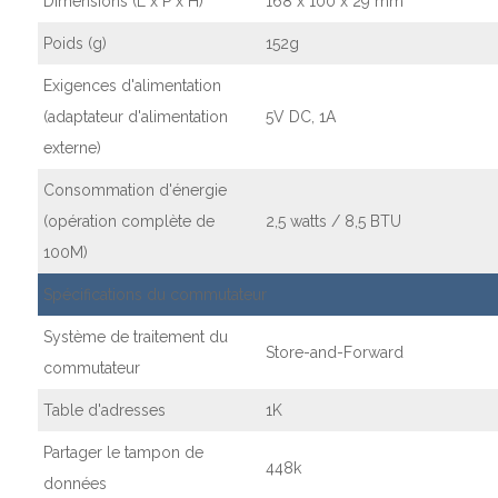
Dimensions (L x P x H)
168 x 100 x 29 mm
Poids (g)
152g
Exigences d'alimentation
(adaptateur d'alimentation
5V DC, 1A
externe)
Consommation d'énergie
(opération complète de
2,5 watts / 8,5 BTU
100M)
Spécifications du commutateur
Système de traitement du
Store-and-Forward
commutateur
Table d'adresses
1K
Partager le tampon de
448k
données