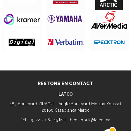
RESTONS EN CONTACT
LATCO
183 Boulevard ZIRAOUI - Angle Boulevard Moulay Youssef
20100 Casablanca Maroc
Tél : 05 22 20 62 45 Mail : benzerouk@latco.ma
0