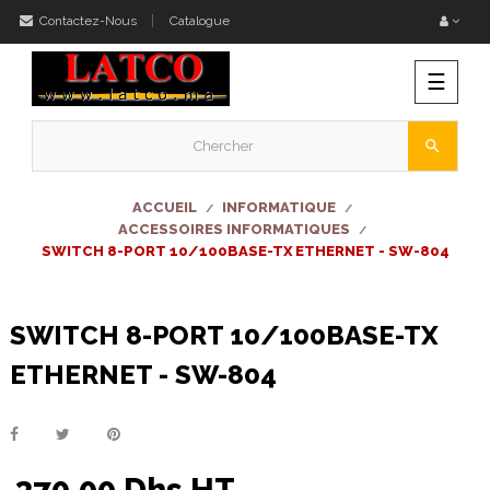
Contactez-Nous
Catalogue
Bascu
☰
la
naviga
search
ACCUEIL
INFORMATIQUE
ACCESSOIRES INFORMATIQUES
SWITCH 8-PORT 10/100BASE-TX ETHERNET - SW-804
SWITCH 8-PORT 10/100BASE-TX
ETHERNET - SW-804
370,00 Dhs HT