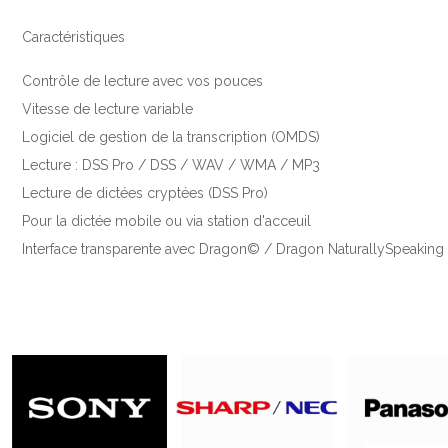
Caractéristiques
Contrôle de lecture avec vos pouces
Vitesse de lecture variable
Logiciel de gestion de la transcription (OMDS)
Lecture : DSS Pro / DSS / WAV / WMA / MP3
Lecture de dictées cryptées (DSS Pro)
Pour la dictée mobile ou via station d'acceuil
Interface transparente avec Dragon© / Dragon NaturallySpeaking