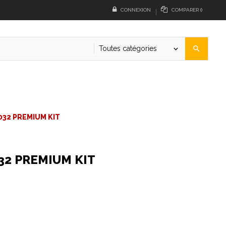
CONNEXION
COMPARER
(
)
Toutes catégories
search
keyboard_arrow_down
032 PREMIUM KIT
32 PREMIUM KIT