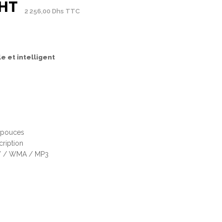
 HT
2 256,00 Dhs TTC
 et intelligent
s pouces
cription
AV / WMA / MP3