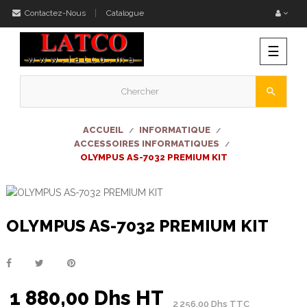
Contactez-Nous
Catalogue
Bascu
☰
la
naviga
search
ACCUEIL
INFORMATIQUE
ACCESSOIRES INFORMATIQUES
OLYMPUS AS-7032 PREMIUM KIT
OLYMPUS AS-7032 PREMIUM KIT
1 880,00 Dhs HT
2 256,00 Dhs TTC