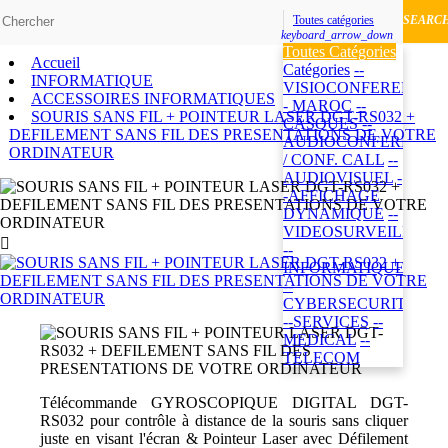
Toutes catégories
SEARC
keyboard_arrow_down
Toutes Catégories
Accueil
Catégories
--
INFORMATIQUE
VISIOCONFERENCE
ACCESSOIRES INFORMATIQUES
- MAROC
--
SOURIS SANS FIL + POINTEUR LASER DGT-RS032 +
CASQUES
--
DEFILEMENT SANS FIL DES PRESENTATIONS DE VOTRE
AUDIOCONFERENCE
ORDINATEUR
/ CONF. CALL
--
AUDIOVISUEL
-
-AFFICHAGE
DYNAMIQUE
--
VIDEOSURVEILLANC

--
INFORMATIQUE
--
CYBERSECURITE
--SERVICES
--
MEDICAL
--
TELECOM
Télécommande GYROSCOPIQUE DIGITAL DGT-
RS032 pour contrôle à distance de la souris sans cliquer
juste en visant l'écran & Pointeur Laser avec Défilement