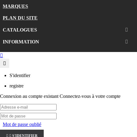
MARQUES
PLAN DU SITE
CATALOGUES

INFORMATION


S'identifier
registre
Connexion au compte existant
Connectez-vous à votre compte
Mot de passe oublié


S'IDENTIFIER