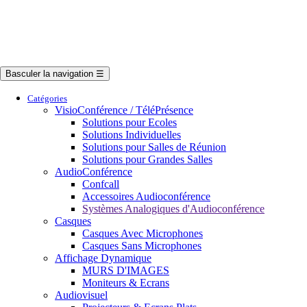
Contactez-Nous
Catalogue
Connexion
Comparer
(
)
Basculer la navigation
☰
Catégories
VisioConférence / TéléPrésence
Solutions pour Ecoles
Solutions Individuelles
Solutions pour Salles de Réunion
Solutions pour Grandes Salles
AudioConférence
Confcall
Accessoires Audioconférence
Systèmes Analogiques d'Audioconférence
Casques
Casques Avec Microphones
Casques Sans Microphones
Affichage Dynamique
MURS D'IMAGES
Moniteurs & Ecrans
Audiovisuel