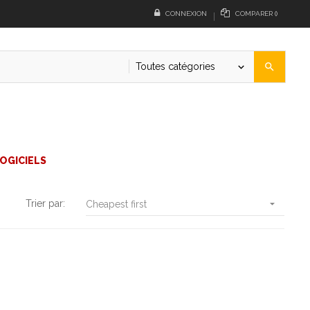
CONNEXION
COMPARER
(
)
Toutes catégories
search
keyboard_arrow_down
OGICIELS

Trier par:
Cheapest first