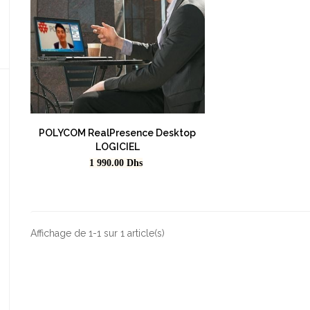
POLYCOM RealPresence Desktop
LOGICIEL
Prix
1 990.00
Dhs
Affichage de 1-1 sur 1 article(s)