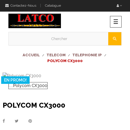
Contactez-Nous
Catalogue
Bascu
☰
la
naviga
search
ACCUEIL
TELECOM
TELEPHONIE IP
POLYCOM CX3000
EN PROMO!
POLYCOM CX3000