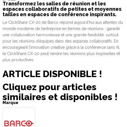
Transformez les salles de réunion et les
espaces collaboratifs de petites et moyennes
tailles en espaces de conférence inspirants.
Le ClickShare CX-20 de Barco répond aujourd’hui aux attentes du
monde moderne de l’entreprise en termes de réunions : garantir
une collaboration harmonieuse et une grande flexibilité, surtout
pour les réunions d’équipes dans des espaces collaboratifs. En
encourageant l’innovation créative grâce à la conférence sans fil,
le ClickShare CX-20 peut rendre les réunions plus inspirantes et
plus productives.
ARTICLE DISPONIBLE !
Cliquez pour articles
similaires et disponibles !
Marque