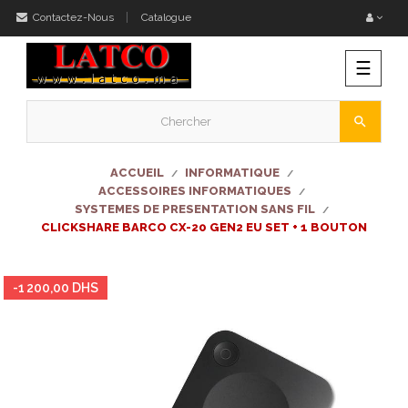
Contactez-Nous
Catalogue
Bascu
☰
la
naviga
search
ACCUEIL
INFORMATIQUE
ACCESSOIRES INFORMATIQUES
SYSTEMES DE PRESENTATION SANS FIL
CLICKSHARE BARCO CX-20 GEN2 EU SET + 1 BOUTON
-1 200,00 DHS