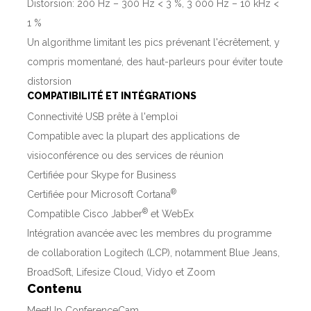
Distorsion: 200 Hz – 300 Hz < 3 %, 3 000 Hz – 10 kHz <
1 %
Un algorithme limitant les pics prévenant l'écrêtement, y
compris momentané, des haut-parleurs pour éviter toute
distorsion
COMPATIBILITÉ ET INTÉGRATIONS
Connectivité USB prête à l'emploi
Compatible avec la plupart des applications de
visioconférence ou des services de réunion
Certifiée pour Skype for Business
®
Certifiée pour Microsoft Cortana
®
Compatible Cisco Jabber
et WebEx
Intégration avancée avec les membres du programme
de collaboration Logitech (LCP), notamment Blue Jeans,
BroadSoft, Lifesize Cloud, Vidyo et Zoom
Contenu
MeetUp ConferenceCam