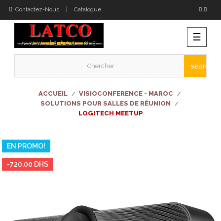
Contactez-Nous
Catalogue
Bascu
☰
la
naviga
search
ACCUEIL
VISIOCONFERENCE - MAROC
SOLUTIONS POUR SALLES DE RÉUNION
LOGITECH MEETUP
EN PROMO!
-720,00 DHS