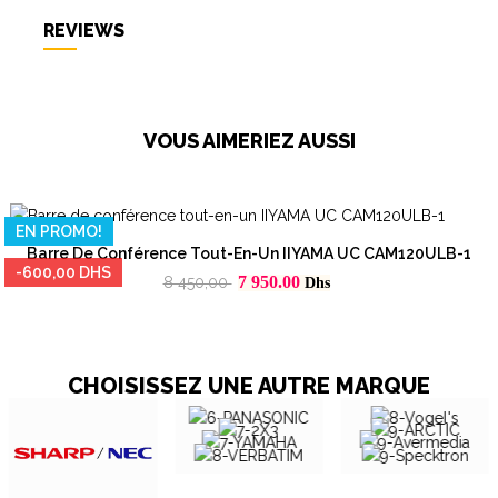
REVIEWS
VOUS AIMERIEZ AUSSI
EN PROMO!
Barre De Conférence Tout-En-Un IIYAMA UC CAM120ULB-1
-600,00 DHS
Prix
Prix
7 950.00
8 450,00
Dhs
habituel
CHOISISSEZ UNE AUTRE MARQUE