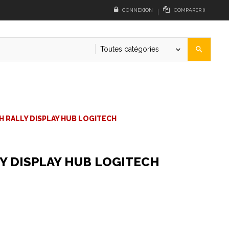
CONNEXION
COMPARER
(
)
Toutes catégories
search
keyboard_arrow_down
 RALLY DISPLAY HUB LOGITECH
Y DISPLAY HUB LOGITECH