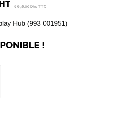
 HT
6 696,00 Dhs TTC
splay Hub (993-001951)
PONIBLE !