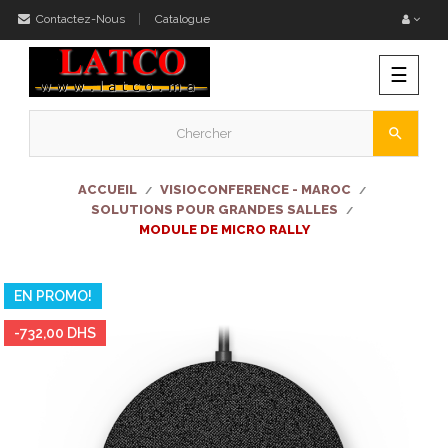
Contactez-Nous
Catalogue
Bascu
☰
la
naviga
search
ACCUEIL
VISIOCONFERENCE - MAROC
SOLUTIONS POUR GRANDES SALLES
MODULE DE MICRO RALLY
EN PROMO!
-732,00 DHS