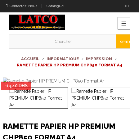
Contactez-Nous
Catalogue
Bascu
☰
la
naviga
search
ACCUEIL
INFORMATIQUE
IMPRESSION
RAMETTE PAPIER HP PREMIUM CHP850 FORMAT A4
-14,40 DHS
RAMETTE PAPIER HP PREMIUM
CHP850 FORMAT A4