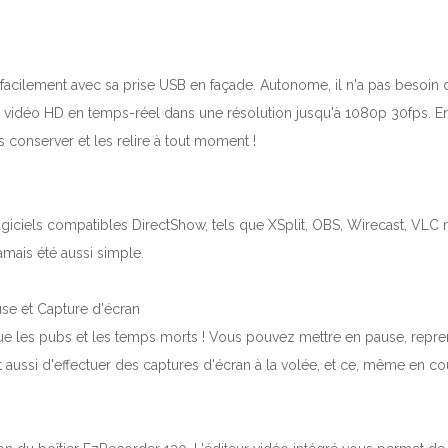
ès facilement avec sa prise USB en façade. Autonome, il n'a pas besoin
 vidéo HD en temps-réel dans une résolution jusqu'à 1080p 30fps. En
s conserver et les relire à tout moment !
giciels compatibles DirectShow, tels que XSplit, OBS, Wirecast, VLC m
amais été aussi simple.
se et Capture d'écran
ue les pubs et les temps morts ! Vous pouvez mettre en pause, reprend
t aussi d'effectuer des captures d'écran à la volée, et ce, même en co