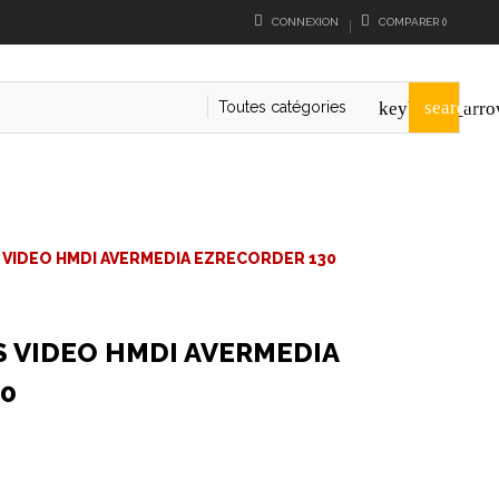
CONNEXION
COMPARER
(
)
search
Toutes catégories
keyboard_arr
VIDEO HMDI AVERMEDIA EZRECORDER 130
 VIDEO HMDI AVERMEDIA
30