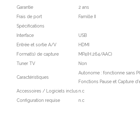
Garantie
2 ans
Frais de port
Famille II
Spécifications
Interface
USB
Entrée et sortie A/V
HDMI
Format(s) de capture
MP4(H.264/AAC)
Tuner TV
Non
Autonome : fonctionne sans P
Caractéristiques
Fonctions Pause et Capture d'
Accessoires / Logiciels inclus
n.c
Configuration requise
n.c