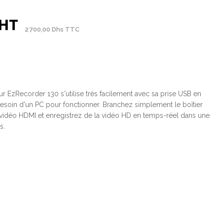
 HT
2 700,00 Dhs TTC
eur EzRecorder 130 s'utilise très facilement avec sa prise USB en
besoin d'un PC pour fonctionner. Branchez simplement le boîtier
vidéo HDMI et enregistrez de la vidéo HD en temps-réel dans une
ps.