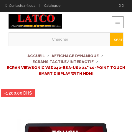
Contactez-Nous
Catalogue
Bascu
☰
la
naviga
search
ACCUEIL
AFFICHAGE DYNAMIQUE
ECRANS TACTILE/INTERACTIF
ECRAN VIEWSONIC VSD242-BKA-US0 24" 10-POINT TOUCH
SMART DISPLAY WITH HDMI
-1 200,00 DHS