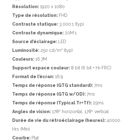
Résolution:
1920 x 1080
Type de résolution:
FHD
Contraste statique:
3,000:1 (typ)
Contraste dynamique:
20M:1
Source d’éclairage:
LED
Luminosité:
250 cd/m² (typ)
Couleurs:
16.7M
Support espace couleur:
8 bit (6 bit + Hi-FRC)
Format de l’écran:
16:9
Temps de réponse (GTG standard):
7ms
Temps de réponse (GTG w/OD):
7ms
Temps de réponse (Typical Tr+Tf):
25ms
Angles de vision:
178º horizontal, 178º vertical
Durée de vie du rétroéclairage (heures):
40000
Hrs (Min)
Courbe:
Plat