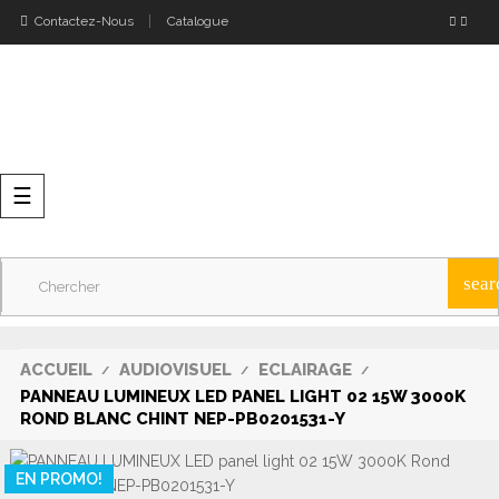
Contactez-Nous
Catalogue
Basculer
☰
la
navigation
sear
ACCUEIL
AUDIOVISUEL
ECLAIRAGE
PANNEAU LUMINEUX LED PANEL LIGHT 02 15W 3000K
ROND BLANC CHINT NEP-PB0201531-Y
EN PROMO!