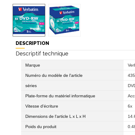
DESCRIPTION
Descriptif technique
Marque
‎Ve
Numéro du modèle de l'article
‎43
séries
‎DV
Plate-forme du matériel informatique
‎Ac
Vitesse d'écriture
‎6x
Dimensions de l'article L x L x H
‎14
Poids du produit
‎0.