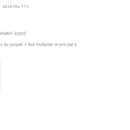
26,16 Dhs TTC
batim "43525"
 du paquet, il faut multiplier le prix par 5