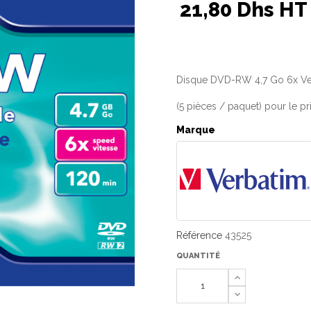
21,80 Dhs HT
Disque DVD-RW 4,7 Go 6x Ver
(5 pièces / paquet) pour le prix
Marque
Référence
43525
QUANTITÉ