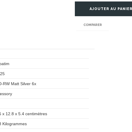
AJOUTER AU PANIE
COMPARER
rbatim
525
D-RW Matt Silver 6x
cessory
.6 x 12.8 x 5.4 centimètres
48 Kilogrammes