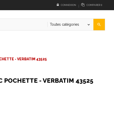
CONNEXION
COMPARER
(
)
Toutes catégories
search
keyboard_arrow_down
CHETTE - VERBATIM 43525
C POCHETTE - VERBATIM 43525