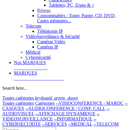
Tablettes, PC, Erans & +
Réseau
Consommables : Toner, Papier, CD, DVD,
Cartes mémoires...
Telecom
Téléphonie IP
VidéoSurveillance & Sécurité
Caméras Vidéo
Caméras IP
Médical
Cybersécurité
Nos MARQUES
MARQUES
Search here...
Toutes catégories
keyboard_arrow_down
Toutes catégories
Catégories
--VISIOCONFERENCE - MAROC
--
CASQUES
--AUDIOCONFERENCE / CONF. CALL
--
AUDIOVISUEL
--AFFICHAGE DYNAMIQUE
--
VIDEOSURVEILLANCE
--INFORMATIQUE
--
CYBERSECURITE
--SERVICES
--MEDICAL
--TELECOM