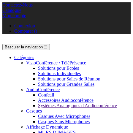
Contactez-Nous
Catalogue
Mon compte
Connexion
Comparer
(
)
Basculer la navigation
☰
Catégories
VisioConférence / TéléPrésence
Solutions pour Ecoles
Solutions Individuelles
Solutions pour Salles de Réunion
Solutions pour Grandes Salles
AudioConférence
Confcall
Accessoires Audioconférence
Systèmes Analogiques d'Audioconférence
Casques
Casques Avec Microphones
Casques Sans Microphones
Affichage Dynamique
MURS D'IMAGES