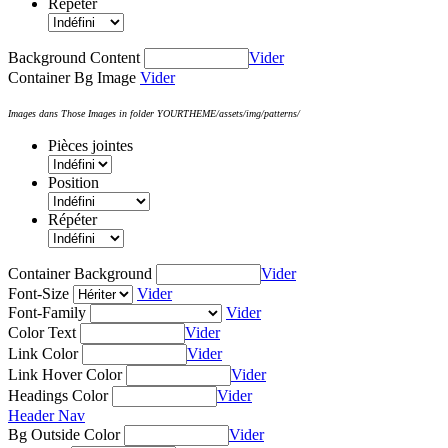
Répéter
Background Content
Vider
Container Bg Image
Vider
Images dans Those Images in folder YOURTHEME/assets/img/patterns/
Pièces jointes
Position
Répéter
Container Background
Vider
Font-Size
Vider
Font-Family
Vider
Color Text
Vider
Link Color
Vider
Link Hover Color
Vider
Headings Color
Vider
Header Nav
Bg Outside Color
Vider