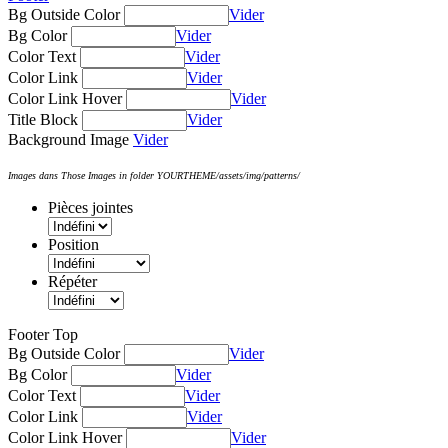
Bg Outside Color
Vider
Bg Color
Vider
Color Text
Vider
Color Link
Vider
Color Link Hover
Vider
Title Block
Vider
Background Image
Vider
Images dans Those Images in folder YOURTHEME/assets/img/patterns/
Pièces jointes
Position
Répéter
Footer Top
Bg Outside Color
Vider
Bg Color
Vider
Color Text
Vider
Color Link
Vider
Color Link Hover
Vider