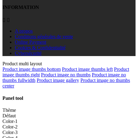
INFORMATION


A propos
Conditions générales de vente
Online Payment
Cookies & Confidentialité
Cybersécurité
Product multi layout
Product image thumbs bottom
Product image thumbs left
Product
image thumbs right
Product image no thumbs
Product image no
thumbs fullwidth
Product image gallery
Product image no thumbs
center
Panel tool
Thème
Défaut
Color-1
Color-2
Color-3
Color-4