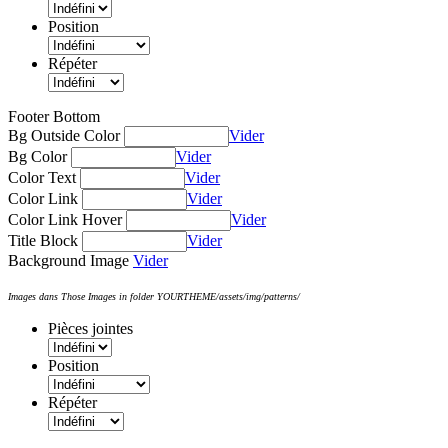
Position
Répéter
Footer Bottom
Bg Outside Color
Vider
Bg Color
Vider
Color Text
Vider
Color Link
Vider
Color Link Hover
Vider
Title Block
Vider
Background Image
Vider
Images dans Those Images in folder YOURTHEME/assets/img/patterns/
Pièces jointes
Position
Répéter