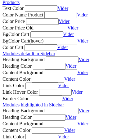
Products
Text Color
Vider
Color Name Product
Vider
Color Price
Vider
Color Price Old
Vider
BgColor Cart
Vider
BgColor Cart(hover)
Vider
Color Cart
Vider
Modules default in Sidebar
Heading Background
Vider
Heading Color
Vider
Content Background
Vider
Content Color
Vider
Link Color
Vider
Link Hover Color
Vider
Border Color
Vider
Modules highlighted in Sidebar
Heading Background
Vider
Heading Color
Vider
Content Background
Vider
Content Color
Vider
Link Color
Vider