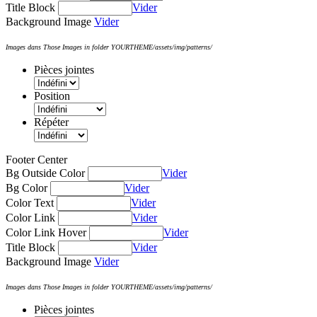
Title Block
Vider
Background Image
Vider
Images dans Those Images in folder YOURTHEME/assets/img/patterns/
Pièces jointes
Position
Répéter
Footer Center
Bg Outside Color
Vider
Bg Color
Vider
Color Text
Vider
Color Link
Vider
Color Link Hover
Vider
Title Block
Vider
Background Image
Vider
Images dans Those Images in folder YOURTHEME/assets/img/patterns/
Pièces jointes