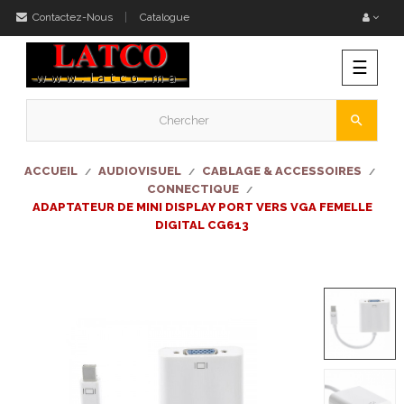
Contactez-Nous
Catalogue
Bascu
☰
la
naviga
search
ACCUEIL
AUDIOVISUEL
CABLAGE & ACCESSOIRES
CONNECTIQUE
ADAPTATEUR DE MINI DISPLAY PORT VERS VGA FEMELLE
DIGITAL CG613