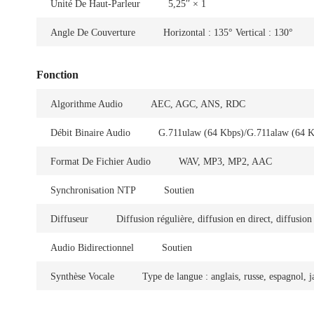
Unité De Haut-Parleur
5,25′′ × 1
Angle De Couverture
Horizontal : 135° Vertical : 130°
Fonction
Algorithme Audio
AEC, AGC, ANS, RDC
Débit Binaire Audio
G.711ulaw (64 Kbps)/G.711alaw (64 Kbp
Format De Fichier Audio
WAV, MP3, MP2, AAC
Synchronisation NTP
Soutien
Diffuseur
Diffusion régulière, diffusion en direct, diffusion
Audio Bidirectionnel
Soutien
Synthèse Vocale
Type de langue : anglais, russe, espagnol, ja