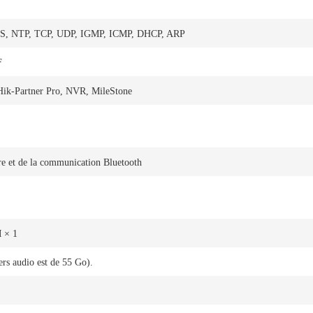
S, NTP, TCP, UDP, IGMP, ICMP, DHCP, ARP
F
 Hik-Partner Pro, NVR, MileStone
ire et de la communication Bluetooth
M × 1
rs audio est de 55 Go).