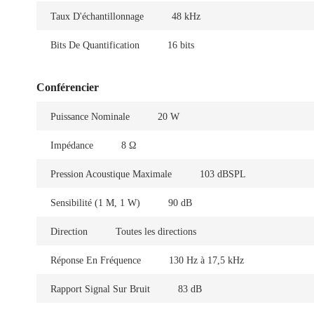
Taux D'échantillonnage
48 kHz
Bits De Quantification
16 bits
Conférencier
Puissance Nominale
20 W
Impédance
8 Ω
Pression Acoustique Maximale
103 dBSPL
Sensibilité (1 M, 1 W)
90 dB
Direction
Toutes les directions
Réponse En Fréquence
130 Hz à 17,5 kHz
Rapport Signal Sur Bruit
83 dB