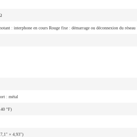
 Ω
gnotant : interphone en cours Rouge fixe : démarrage ou déconnexion du réseau 
ort : métal
140 °F)
7,1" × 4,93")