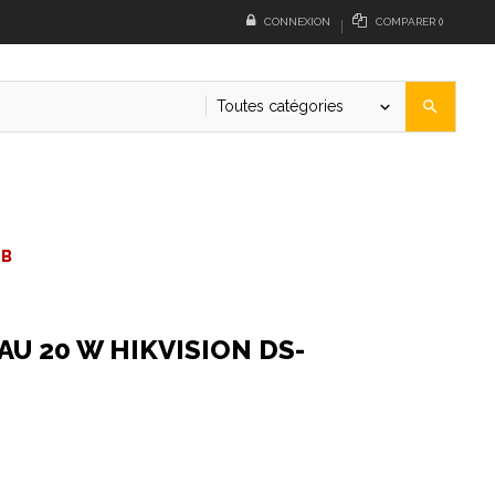
CONNEXION
COMPARER
(
)
Toutes catégories
search
keyboard_arrow_down
-B
U 20 W HIKVISION DS-