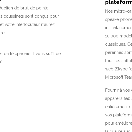
platefor
uction de bruit de pointe
Nos micro-ca
Les coussinets sont conçus pour
speakerphone
t votre interlocuteur n'aurez
instantanémen
re.
10.000 modèl
classiques. C
pérennes son
 de téléphonie. Il vous suffit de
tous les softp
é.
web (Skype fo
Microsoft Team
Fournir à vos
appareils fiabl
entièrement 
vos plateform
pour améliorer
la qualité audi