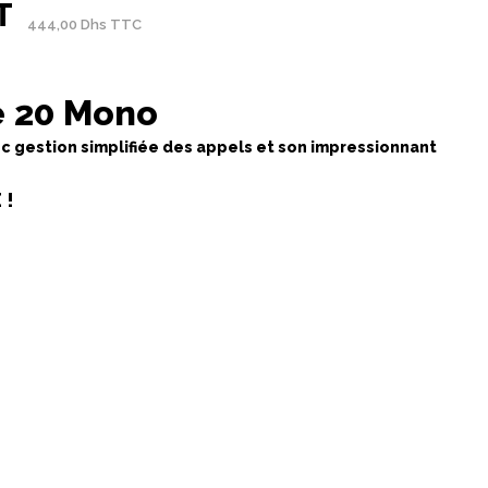
T
444,00 Dhs TTC
e 20 Mono
 gestion simplifiée des appels et son impressionnant
 !