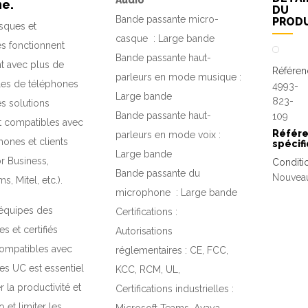
Audio
me.
DU
Bande passante micro-
PROD
sques et
casque :
Large bande
s fonctionnent
Bande passante haut-
t avec plus de
Référen
parleurs en mode musique :
es de téléphones
4993-
Large bande
823-
es solutions
Bande passante haut-
109
t compatibles avec
Référ
parleurs en mode voix :
hones et clients
spécif
Large bande
r Business,
Conditi
Bande passante du
Nouvea
s, Mitel, etc.).
microphone :
Large bande
 équipes des
Certifications :
es et certifiés
Autorisations
compatibles avec
réglementaires : CE, FCC,
es UC est essentiel
KCC, RCM, UL,
 la productivité et
Certifications industrielles :
o et limiter les