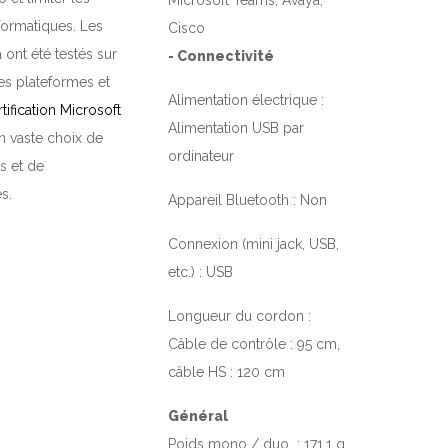
Microsoft Teams, Avaya,
ormatiques. Les
Cisco
 ont été testés sur
- Connectivité
s plateformes et
Alimentation électrique :
rtification Microsoft
Alimentation USB par
 vaste choix de
ordinateur
s et de
s.
Appareil Bluetooth :
Non
Connexion (mini jack, USB,
etc.) :
USB
Longueur du cordon :
Câble de contrôle : 95 cm,
câble HS : 120 cm
Général
Poids mono / duo :
171,1 g