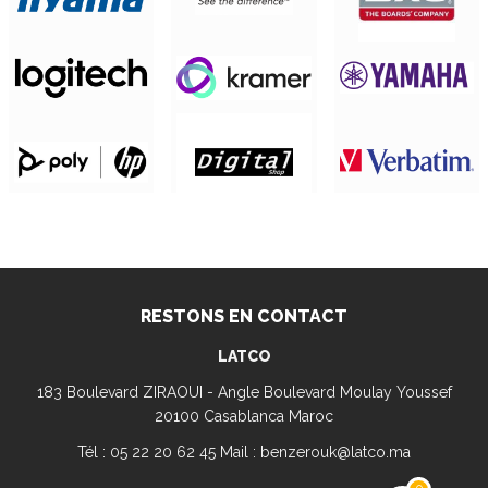
RESTONS EN CONTACT
LATCO
183 Boulevard ZIRAOUI - Angle Boulevard Moulay Youssef
20100 Casablanca Maroc
Tél : 05 22 20 62 45 Mail : benzerouk@latco.ma