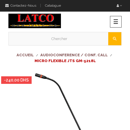
Contactez-Nous
Catalogue
Bascu
☰
la
naviga
search
ACCUEIL
AUDIOCONFERENCE / CONF. CALL
MICRO FLEXIBLE JTS GM-5218L
-240,00 DHS