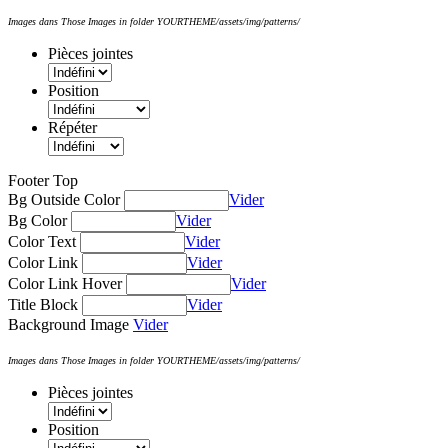
Images dans Those Images in folder YOURTHEME/assets/img/patterns/
Pièces jointes
Position
Répéter
Footer Top
Bg Outside Color
Vider
Bg Color
Vider
Color Text
Vider
Color Link
Vider
Color Link Hover
Vider
Title Block
Vider
Background Image
Vider
Images dans Those Images in folder YOURTHEME/assets/img/patterns/
Pièces jointes
Position