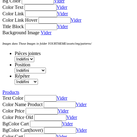
Bg Color
Vider
Color Text
Vider
Color Link
Vider
Color Link Hover
Vider
Title Block
Vider
Background Image
Vider
Images dans Those Images in folder YOURTHEME/assets/img/patterns/
Pièces jointes
Position
Répéter
Products
Text Color
Vider
Color Name Product
Vider
Color Price
Vider
Color Price Old
Vider
BgColor Cart
Vider
BgColor Cart(hover)
Vider
Color Cart
Vider