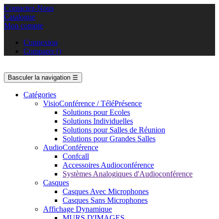
Contactez-Nous
Catalogue
Mon compte
Connexion
Comparer
(
)
Basculer la navigation
☰
Catégories
VisioConférence / TéléPrésence
Solutions pour Ecoles
Solutions Individuelles
Solutions pour Salles de Réunion
Solutions pour Grandes Salles
AudioConférence
Confcall
Accessoires Audioconférence
Systèmes Analogiques d'Audioconférence
Casques
Casques Avec Microphones
Casques Sans Microphones
Affichage Dynamique
MURS D'IMAGES