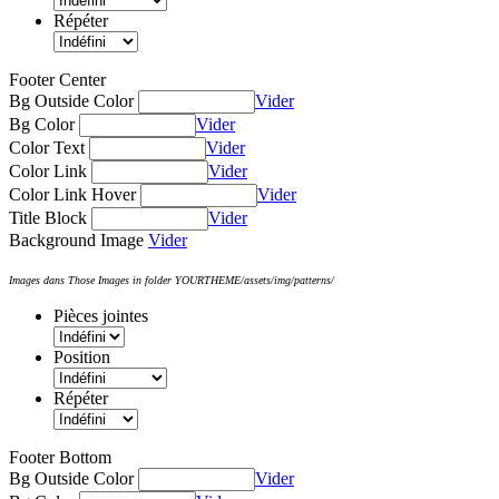
Répéter
Footer Center
Bg Outside Color
Vider
Bg Color
Vider
Color Text
Vider
Color Link
Vider
Color Link Hover
Vider
Title Block
Vider
Background Image
Vider
Images dans Those Images in folder YOURTHEME/assets/img/patterns/
Pièces jointes
Position
Répéter
Footer Bottom
Bg Outside Color
Vider