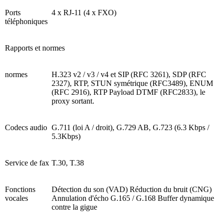
Ports
4 x RJ-11 (4 x FXO)
téléphoniques
Rapports et normes
normes
H.323 v2 / v3 / v4 et SIP (RFC 3261), SDP (RFC
2327), RTP, STUN symétrique (RFC3489), ENUM
(RFC 2916), RTP Payload DTMF (RFC2833), le
proxy sortant.
Codecs audio
G.711 (loi A / droit), G.729 AB, G.723 (6.3 Kbps /
5.3Kbps)
Service de fax
T.30, T.38
Fonctions
Détection du son (VAD) Réduction du bruit (CNG)
vocales
Annulation d'écho G.165 / G.168 Buffer dynamique
contre la gigue