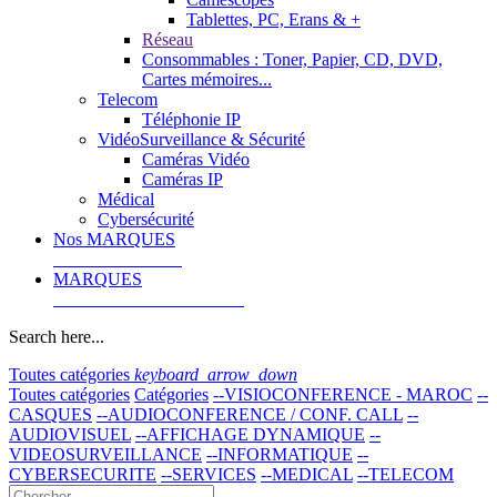
Tablettes, PC, Erans & +
Réseau
Consommables : Toner, Papier, CD, DVD,
Cartes mémoires...
Telecom
Téléphonie IP
VidéoSurveillance & Sécurité
Caméras Vidéo
Caméras IP
Médical
Cybersécurité
Nos MARQUES
MARQUES
Search here...
Toutes catégories
keyboard_arrow_down
Toutes catégories
Catégories
--VISIOCONFERENCE - MAROC
--
CASQUES
--AUDIOCONFERENCE / CONF. CALL
--
AUDIOVISUEL
--AFFICHAGE DYNAMIQUE
--
VIDEOSURVEILLANCE
--INFORMATIQUE
--
CYBERSECURITE
--SERVICES
--MEDICAL
--TELECOM