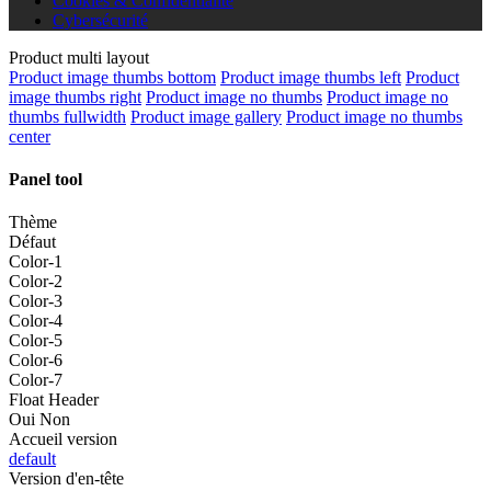
Cookies & Confidentialité
Cybersécurité
Product multi layout
Product image thumbs bottom
Product image thumbs left
Product
image thumbs right
Product image no thumbs
Product image no
thumbs fullwidth
Product image gallery
Product image no thumbs
center
Panel tool
Thème
Défaut
Color-1
Color-2
Color-3
Color-4
Color-5
Color-6
Color-7
Float Header
Oui
Non
Accueil version
default
Version d'en-tête