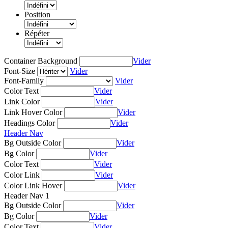
Position
Répéter
Container Background
Vider
Font-Size
Vider
Font-Family
Vider
Color Text
Vider
Link Color
Vider
Link Hover Color
Vider
Headings Color
Vider
Header Nav
Bg Outside Color
Vider
Bg Color
Vider
Color Text
Vider
Color Link
Vider
Color Link Hover
Vider
Header Nav 1
Bg Outside Color
Vider
Bg Color
Vider
Color Text
Vider