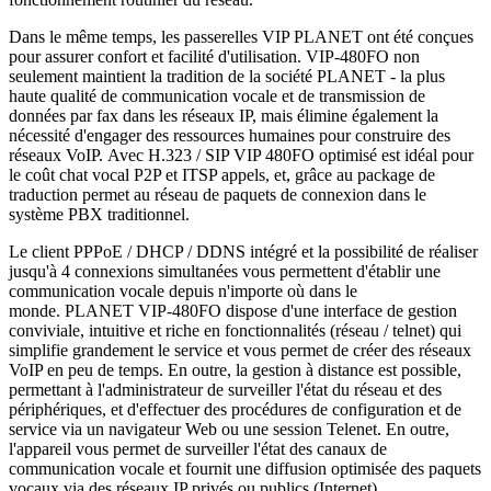
Dans le même temps, les passerelles VIP PLANET ont été conçues
pour assurer confort et facilité d'utilisation.
VIP-480FO non
seulement maintient la tradition de la société PLANET - la plus
haute qualité de communication vocale et de transmission de
données par fax dans les réseaux IP, mais élimine également la
nécessité d'engager des ressources humaines pour construire des
réseaux VoIP.
Avec H.323 / SIP VIP 480FO optimisé est idéal pour
le coût chat vocal P2P et ITSP appels, et, grâce au package de
traduction permet au réseau de paquets de connexion dans le
système PBX traditionnel.
Le client PPPoE / DHCP / DDNS intégré et la possibilité de réaliser
jusqu'à 4 connexions simultanées vous permettent d'établir une
communication vocale depuis n'importe où dans le
monde.
PLANET VIP-480FO dispose d'une interface de gestion
conviviale, intuitive et riche en fonctionnalités (réseau / telnet) qui
simplifie grandement le service et vous permet de créer des réseaux
VoIP en peu de temps.
En outre, la gestion à distance est possible,
permettant à l'administrateur de surveiller l'état du réseau et des
périphériques, et d'effectuer des procédures de configuration et de
service via un navigateur Web ou une session Telenet.
En outre,
l'appareil vous permet de surveiller l'état des canaux de
communication vocale et fournit une diffusion optimisée des paquets
vocaux via des réseaux IP privés ou publics (Internet).