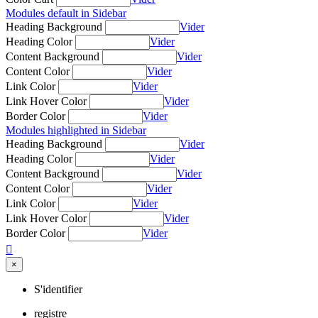
Modules default in Sidebar
Heading Background
Vider
Heading Color
Vider
Content Background
Vider
Content Color
Vider
Link Color
Vider
Link Hover Color
Vider
Border Color
Vider
Modules highlighted in Sidebar
Heading Background
Vider
Heading Color
Vider
Content Background
Vider
Content Color
Vider
Link Color
Vider
Link Hover Color
Vider
Border Color
Vider

×
S'identifier
registre