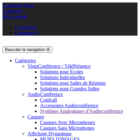
Contactez-Nous
Catalogue
Mon compte
Connexion
Comparer
(
)
Basculer la navigation
☰
Catégories
VisioConférence / TéléPrésence
Solutions pour Ecoles
Solutions Individuelles
Solutions pour Salles de Réunion
Solutions pour Grandes Salles
AudioConférence
Confcall
Accessoires Audioconférence
Systèmes Analogiques d'Audioconférence
Casques
Casques Avec Microphones
Casques Sans Microphones
Affichage Dynamique
MURS D'IMAGES