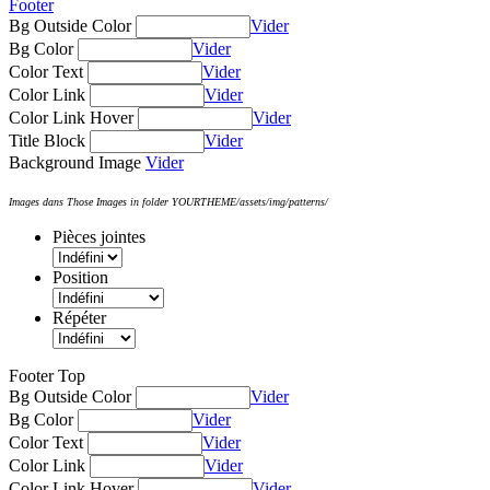
Footer
Bg Outside Color
Vider
Bg Color
Vider
Color Text
Vider
Color Link
Vider
Color Link Hover
Vider
Title Block
Vider
Background Image
Vider
Images dans Those Images in folder YOURTHEME/assets/img/patterns/
Pièces jointes
Position
Répéter
Footer Top
Bg Outside Color
Vider
Bg Color
Vider
Color Text
Vider
Color Link
Vider
Color Link Hover
Vider