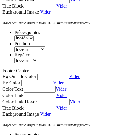
Title Block
Vider
Background Image
Vider
Images dans Those Images in folder YOURTHEME/assets/img/patterns/
Pièces jointes
Position
Répéter
Footer Center
Bg Outside Color
Vider
Bg Color
Vider
Color Text
Vider
Color Link
Vider
Color Link Hover
Vider
Title Block
Vider
Background Image
Vider
Images dans Those Images in folder YOURTHEME/assets/img/patterns/
Pièces jointes