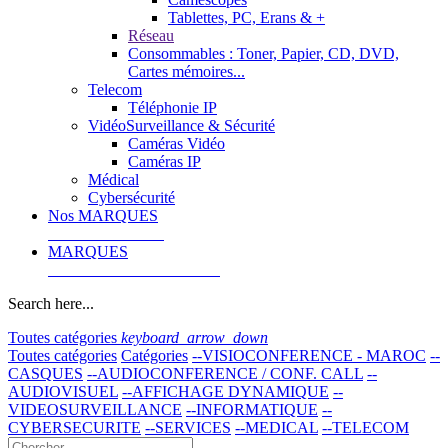
Tablettes, PC, Erans & +
Réseau
Consommables : Toner, Papier, CD, DVD,
Cartes mémoires...
Telecom
Téléphonie IP
VidéoSurveillance & Sécurité
Caméras Vidéo
Caméras IP
Médical
Cybersécurité
Nos MARQUES
MARQUES
Search here...
Toutes catégories
keyboard_arrow_down
Toutes catégories
Catégories
--VISIOCONFERENCE - MAROC
--
CASQUES
--AUDIOCONFERENCE / CONF. CALL
--
AUDIOVISUEL
--AFFICHAGE DYNAMIQUE
--
VIDEOSURVEILLANCE
--INFORMATIQUE
--
CYBERSECURITE
--SERVICES
--MEDICAL
--TELECOM