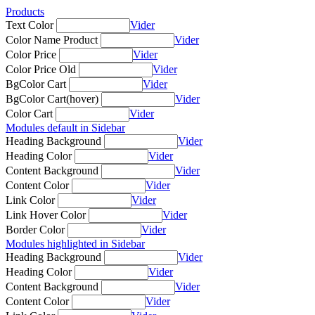
Products
Text Color
Vider
Color Name Product
Vider
Color Price
Vider
Color Price Old
Vider
BgColor Cart
Vider
BgColor Cart(hover)
Vider
Color Cart
Vider
Modules default in Sidebar
Heading Background
Vider
Heading Color
Vider
Content Background
Vider
Content Color
Vider
Link Color
Vider
Link Hover Color
Vider
Border Color
Vider
Modules highlighted in Sidebar
Heading Background
Vider
Heading Color
Vider
Content Background
Vider
Content Color
Vider