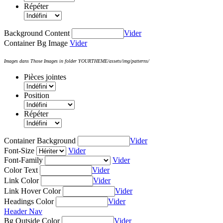
Répéter
Background Content
Vider
Container Bg Image
Vider
Images dans Those Images in folder YOURTHEME/assets/img/patterns/
Pièces jointes
Position
Répéter
Container Background
Vider
Font-Size
Vider
Font-Family
Vider
Color Text
Vider
Link Color
Vider
Link Hover Color
Vider
Headings Color
Vider
Header Nav
Bg Outside Color
Vider