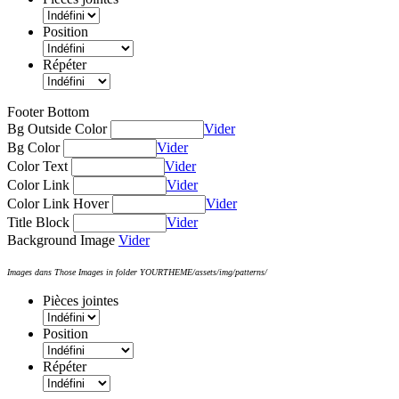
Position
Répéter
Footer Bottom
Bg Outside Color
Vider
Bg Color
Vider
Color Text
Vider
Color Link
Vider
Color Link Hover
Vider
Title Block
Vider
Background Image
Vider
Images dans Those Images in folder YOURTHEME/assets/img/patterns/
Pièces jointes
Position
Répéter