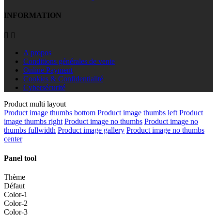
INFORMATION


A propos
Conditions générales de vente
Online Payment
Cookies & Confidentialité
Cybersécurité
Product multi layout
Product image thumbs bottom
Product image thumbs left
Product
image thumbs right
Product image no thumbs
Product image no
thumbs fullwidth
Product image gallery
Product image no thumbs
center
Panel tool
Thème
Défaut
Color-1
Color-2
Color-3