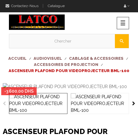
Contactez-Nous
Catalogue
Bascu
☰
la
naviga
search
ACCUEIL
AUDIOVISUEL
CABLAGE & ACCESSOIRES
ACCESSOIRES DE PROJECTION
ASCENSEUR PLAFOND POUR VIDEOPROJECTEUR BML-100
-3 600,00 DHS
ASCENSEUR PLAFOND POUR