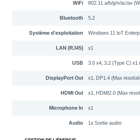
WiFi
802.11 a/b/g/n/ac/ax (Wi
Bluetooth
5.2
Système d'exploitation
Windows 11 IoT Enterp
LAN (RJ45)
x1
USB
3.0 x4, 3.2 (Type C) x1
DisplayPort Out
x1, DP1.4 (Max resolut
HDMI Out
x1, HDMI2.0 (Max reso
Microphone In
x1
Audio
1x Sortie audio
GESTION DE L'ÉNERGIE