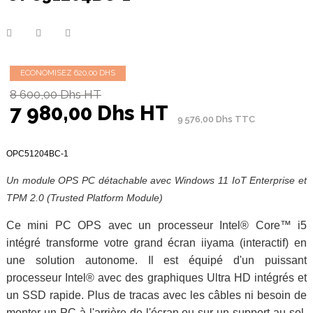
ECONOMISEZ 620,00 DHS
8 600,00 Dhs HT
7 980,00 Dhs HT
9 576,00 Dhs TTC
OPC51204BC-1
Un module OPS PC détachable avec Windows 11 IoT Enterprise et
TPM 2.0 (Trusted Platform Module)
Ce mini PC OPS avec un processeur Intel® Core™ i5
intégré transforme votre grand écran iiyama (interactif) en
une solution autonome. Il est équipé d'un puissant
processeur Intel® avec des graphiques Ultra HD intégrés et
un SSD rapide. Plus de tracas avec les câbles ni besoin de
monter un PC à l'arrière de l'écran ou sur un support au sol.