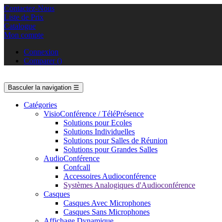
Contactez-Nous
Liste de Prix
Catalogue
Mon compte
Connexion
Comparer
(
)
Basculer la navigation
☰
Catégories
VisioConférence / TéléPrésence
Solutions pour Ecoles
Solutions Individuelles
Solutions pour Salles de Réunion
Solutions pour Grandes Salles
AudioConférence
Confcall
Accessoires Audioconférence
Systèmes Analogiques d'Audioconférence
Casques
Casques Avec Microphones
Casques Sans Microphones
Affichage Dynamique