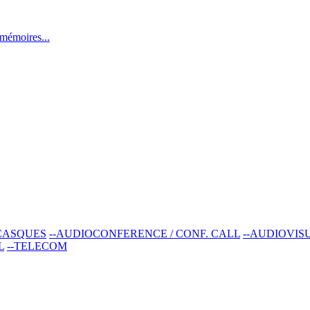
mémoires...
-CASQUES
--AUDIOCONFERENCE / CONF. CALL
--AUDIOVIS
L
--TELECOM