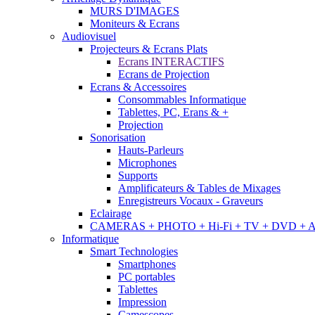
MURS D'IMAGES
Moniteurs & Ecrans
Audiovisuel
Projecteurs & Ecrans Plats
Ecrans INTERACTIFS
Ecrans de Projection
Ecrans & Accessoires
Consommables Informatique
Tablettes, PC, Erans & +
Projection
Sonorisation
Hauts-Parleurs
Microphones
Supports
Amplificateurs & Tables de Mixages
Enregistreurs Vocaux - Graveurs
Eclairage
CAMERAS + PHOTO + Hi-Fi + TV + DVD + 
Informatique
Smart Technologies
Smartphones
PC portables
Tablettes
Impression
Camescopes