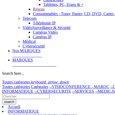
Tablettes, PC, Erans & +
Réseau
Consommables : Toner, Papier, CD, DVD, Cartes 
Telecom
Téléphonie IP
VidéoSurveillance & Sécurité
Caméras Vidéo
Caméras IP
Médical
Cybersécurité
Nos MARQUES
MARQUES
Search here...
Toutes catégories
keyboard_arrow_down
Toutes catégories
Catégories
--VISIOCONFERENCE - MAROC
-
INFORMATIQUE
--CYBERSECURITE
--SERVICES
--MEDICA
search
Accueil
INFORMATIQUE