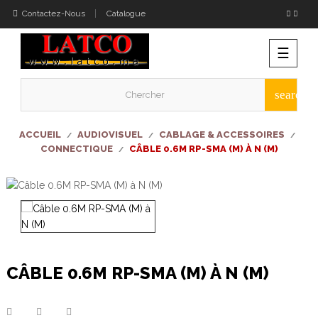
Contactez-Nous
Catalogue
Bascu
☰
la
naviga
search
ACCUEIL
AUDIOVISUEL
CABLAGE & ACCESSOIRES
CONNECTIQUE
CÂBLE 0.6M RP-SMA (M) À N (M)
CÂBLE 0.6M RP-SMA (M) À N (M)