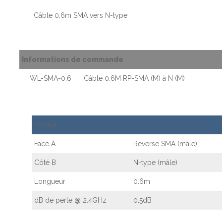
Câble 0,6m SMA vers N-type
Informations de commande
WL-SMA-0.6
Câble 0.6M RP-SMA (M) à N (M)
Produit
Face A
Reverse SMA (mâle)
Côté B
N-type (mâle)
Longueur
0.6m
dB de perte @ 2.4GHz
0.5dB