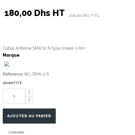
180,00 Dhs HT
216,00 Dhs TTC
Cable Antenne SMA to N type (male) 0,6m
Marque
Référence
WL-SMA-0.6
QUANTITÉ
AJOUTER AU PANIER
COMPARER