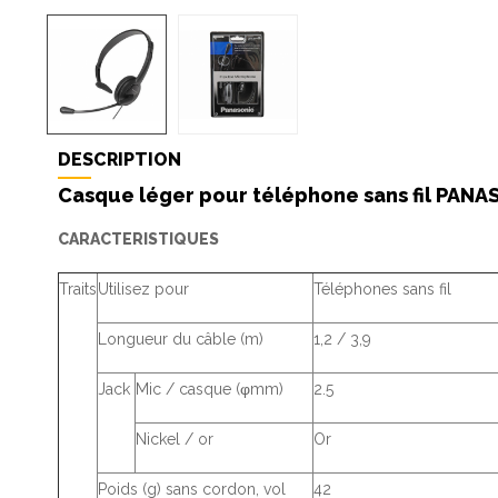
DESCRIPTION
Casque léger pour téléphone sans fil PAN
CARACTERISTIQUES
Traits
Utilisez pour
Téléphones sans fil
Longueur du câble (m)
1,2 / 3,9
Jack
Mic / casque (φmm)
2.5
Nickel / or
Or
Poids (g) sans cordon, vol
42