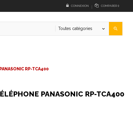
CONNEXION
COMPARER
(
)
Toutes catégories
search
keyboard_arrow_down
PANASONIC RP-TCA400
TÉLÉPHONE PANASONIC RP-TCA400