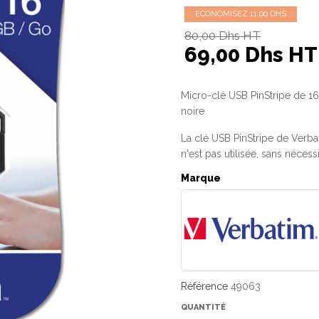
ECONOMISEZ 11,00 DHS
80,00 Dhs HT
69,00 Dhs HT
Micro-clé USB PinStripe de 1
noire
La clé USB PinStripe de Verba
n'est pas utilisée, sans néces
Marque
Référence
49063
QUANTITÉ